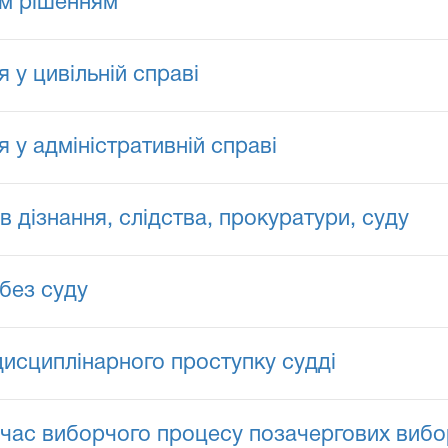
им рішенням
 у цивільній справі
 у адміністративній справі
 дізнання, слідства, прокуратури, суду
без суду
исциплінарного проступку судді
час виборчого процесу позачергових вибор