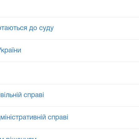
ртаються до суду
України
вільній справі
міністративній справі