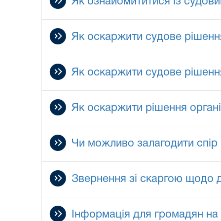
Як ознайомититися із судов
Як оскаржити судове рішення
Як оскаржити судове рішення
Як оскаржити рішення органів
Чи можливо залагодити спір 
Звернення зі скаргою щодо д
Інформація для громадян на 