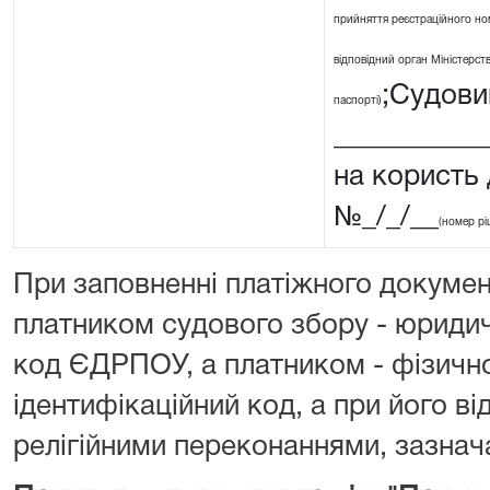
прийняття реєстраційного ном
відповідний орган Міністерства
;Судовий
паспорті)
__________
на користь
№_/_/__
(номер рі
При заповненні платіжного докумен
платником судового збору - юриди
код ЄДРПОУ, а платником - фізичн
ідентифікаційний код, а при його від
релігійними переконаннями, зазнача