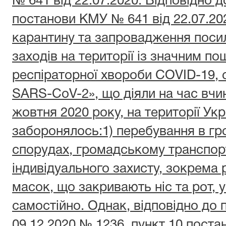
№ 641 від 22.07.2020. Відповідно д
постанови КМУ № 641 від 22.07.20
карантину та запровадження поси
заходів на території із значним п
респіраторної хвороби
COVID
-19,
SARS
-
CoV
-2», що діяли на час вч
жовтня 2020 року, на території Укр
заборонялось:1) перебування в гр
спорудах, громадському транспорт
індивідуального захисту, зокрема 
масок, що закривають ніс та рот, 
самостійно. Однак, відповідно до
09.12.2020 № 1236, пункт 10 поста