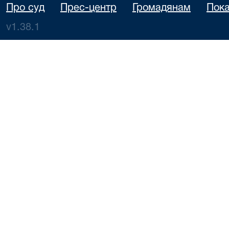
Про суд
Прес-центр
Громадянам
Пока
v1.38.1