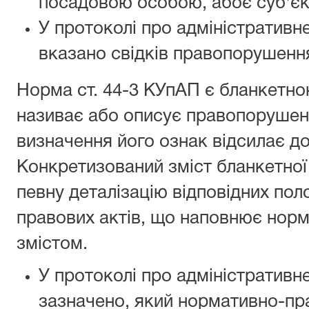
посадовою особою, абоє суб'є
У протоколі про адміністратив
вказано свідків правопорушення 
Норма ст. 44-3 КУпАП є бланкетно
називає або описує правопорушенн
визначення його ознак відсилає до
Конкретизований зміст бланкетної
певну деталізацію відповідних по
правових актів, що наповнює нор
змістом.
У протоколі про адміністратив
зазначено, який нормативно-пр