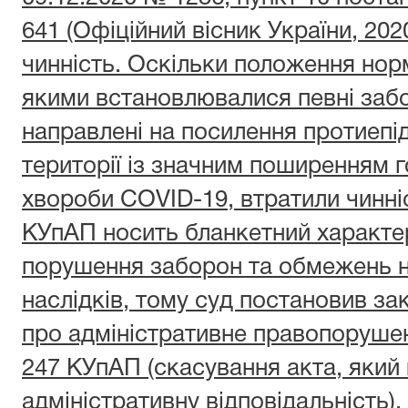
641 (Офіційний вісник України, 2020
чинність. Оскільки положення нор
якими встановлювалися певні заб
направлені на посилення протиепід
території із значним поширенням г
хвороби COVID-19, втратили чинніст
КУпАП носить бланкетний характер
порушення заборон та обмежень 
наслідків, тому суд постановив за
про адміністративне правопорушення
247 КУпАП (скасування акта, який
адміністративну відповідальність).