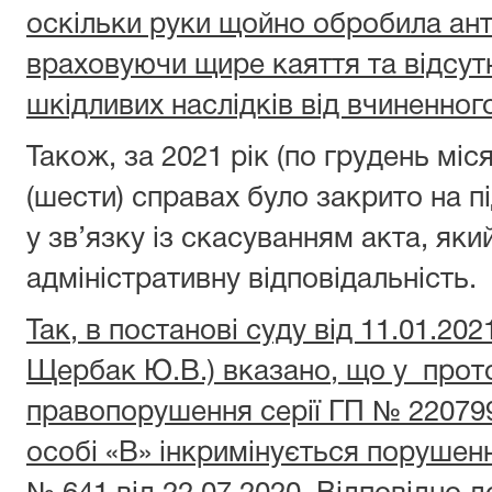
оскільки руки щойно обробила ан
враховуючи щире каяття та відсут
шкідливих наслідків від вчиненно
Також, за 2021 рік (по грудень міс
(шести) справах було закрито на пі
у зв’язку із скасуванням акта, як
адміністративну відповідальність.
Так, в постанові суду від 11.01.20
Щербак Ю.В.) вказано, що у прото
правопорушення серії ГП № 220799
особі «В» інкримінується порушен