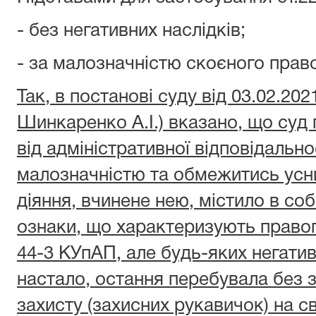
- без негативних наслідків;
- за малозначністю скоєного пра
Так, в постанові суду від 03.02.20
Шинкаренко А.І.) вказано, що суд
від адміністративної відповідально
малозначністю та обмежитись усн
діяння, вчинене нею, містило в собі
ознаки, що характеризують право
44-3 КУпАП, але будь-яких негативни
настало, остання перебувала без з
захисту (захисних рукавичок) на с