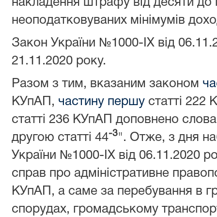
накладення штрафу від десяти до 
неоподатковуваних мінімумів дохо
Закон України №1000-ІХ від 06.11.
21.11.2020 року.
Разом з тим, вказаним законом
ча
КУпАП,
частину першу
статті 222
статті 236 КУпАП доповнено слов
-3
другою статті 44
". Отже, з дня н
України №1000-ІХ від 06.11.2020 р
справ про адміністративне правопо
КУпАП, а саме за перебування в г
спорудах, громадському транспорті