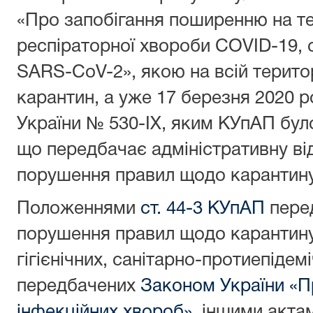
«Про запобігання поширенню на тер
респіраторної хвороби COVID-19, 
SARS-CoV-2», якою на всій територ
карантин, а уже 17 березня 2020 р
України № 530-IX, яким КУпАП бул
що передбачає адміністративну ві
порушення правил щодо карантин
Положеннями
ст. 44-3 КУпАП
перед
порушення правил щодо карантину
гігієнічних, санітарно-протиепідем
передбачених
Законом України «П
інфекційних хвороб»
, іншими акта