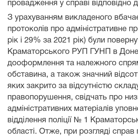
провадження у справі відповідно до
З урахуванням викладеного вбача
протоколів про адміністративне п
рік і 29% за 2021 рік) були поверну
Краматорського РУП ГУНП в Донец
дооформлення та належного спря
обставина, а також значний відсо
яких закрито за відсутністю склад
правопорушення, свідчать про низь
адміністративних матеріалів упо
відділення поліції № 1 Краматорс
області. Отже, при розгляді справ