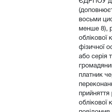
ЄДРПОУ дл
(доповнюєт
восьми ци
менше 8), 
облікової 
фізичної о
або серія 
громадянин
платник чер
переконанн
прийняття
облікової 