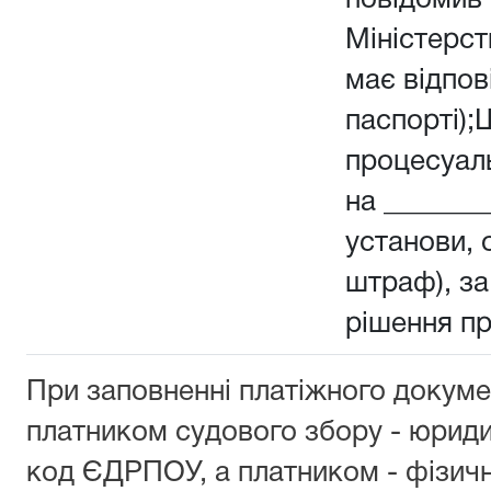
повідомив 
Міністерств
має відпов
паспорті);
процесуал
на _______
установи, о
штраф), з
рішення п
При заповненні платіжного докуме
платником судового збору - юрид
код ЄДРПОУ, а платником - фізич