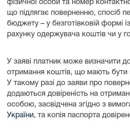
фізичної особи та номер контактн
що підлягає поверненню, спосіб п
бюджету – у безготівковій формі і
рахунку одержувача коштів чи у го
У заяві платник може визначити д
отримання коштів, що мають бути 
У такому разі до заяви про повер
додаються довіреність на отриман
особою, засвідчена згідно з вимо
України
, та копія паспорта довірен