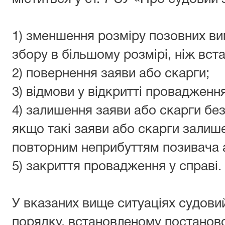
1) зменшення розміру позовних ви
збору в більшому розмірі, ніж вст
2) повернення заяви або скарги;
3) відмови у відкритті провадження
4) залишення заяви або скарги без
якщо такі заяви або скарги залише
повторним неприбуттям позивача а
5) закриття провадження у справі.
У вказаних вище ситуаціях судовий
порядку, встановленому постаново