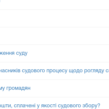
і
ження суду
часників судового процесу щодо рогляду 
ому громадян
ошти, сплачені у якості судового збору?