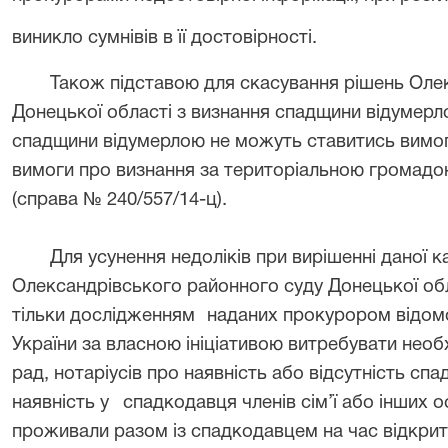
виникло сумнівів в її достовірності.
Також підставою для скасування рішень Оле
Донецької області з визнання спадщини відумерл
спадщини відумерлою не можуть ставитись вимог
вимоги про визнання за територіальною громадо
(справа № 240/557/14-ц).
Для усунення недоліків при вирішенні даної к
Олександрівського районного суду Донецької об
тільки дослідженням
наданих прокурором відомо
України за власною ініціативою витребувати необх
рад, нотаріусів про наявність або відсутність спа
наявність у
спадкодавця членів сім’ї або інших ос
проживали разом із спадкодавцем на час відкрит