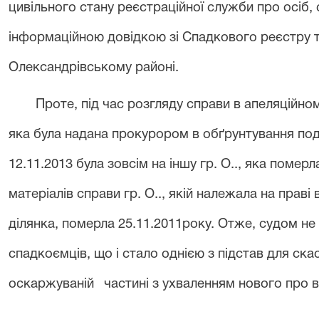
цивільного стану реєстраційної служби про осіб,
інформаційною довідкою зі Спадкового реєстру т
Олександрівському районі.
Проте, під час розгляду справи в апеляційном
яка була надана прокурором в обґрунтування пода
12.11.2013 була зовсім на іншу гр. О.., яка померл
матеріалів справи гр. О.., якій належала на прав
ділянка, померла 25.11.2011року. Отже, судом не
спадкоємців, що і стало однією з підстав для ска
оскаржуваній
частині з ухваленням нового про в