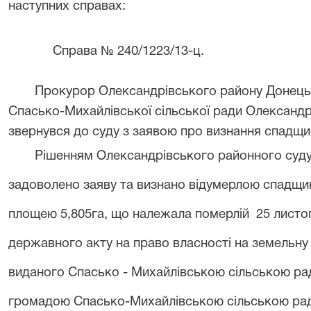
наступних справах:
Справа № 240/1223/13-ц.
Прокурор Олександрівського району Донецьк
Спасько-Михайлівської сільської ради Олександр
звернувся до суду з заявою про визнання спадщи
Рішенням Олександрівського районного суду 
задоволено заяву та визнано відумерлою спадщин
площею
5,805га, що належала померлій 25 листопа
державного акту на право власності на земельну д
виданого Спасько
-
Михайлівською сільською ра
громадою Спасько-Михайлівсько
ю
сільсько
ю
ра