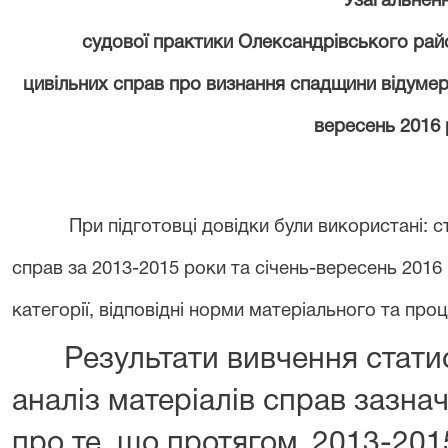
Узагальнен
судової практики
Олександрівського рай
цивільних справ про визнання спадщини відуме
вересень
201
6
При підготовці довідки були використані: 
справ за 2013-201
5
роки та січень-
вересень
201
6
категорії, відповідні норми матеріального та про
Результати вивчення стати
аналіз матеріалів справ зазнач
про те, що протягом
2013-2015